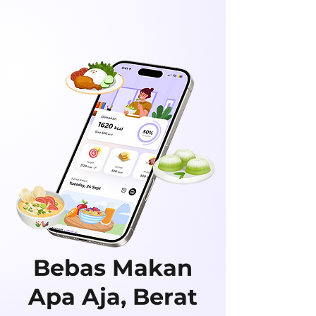
Bebas Makan
Apa Aja, Berat