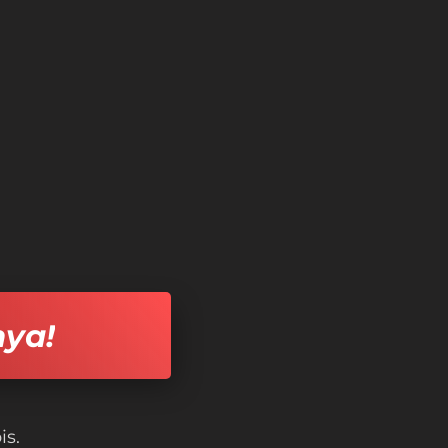
nya!
is.