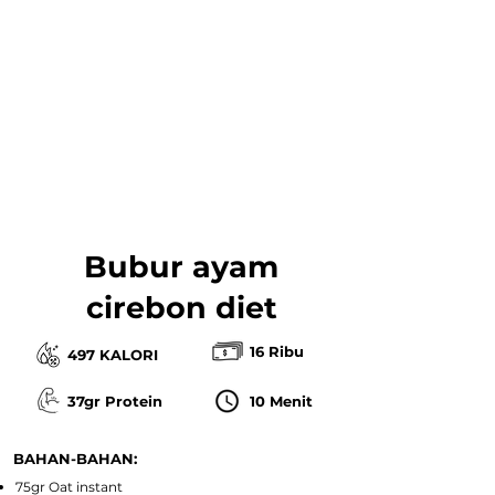
Bubur ayam
cirebon diet
16 Ribu
497 KALORI
37gr Protein
10 Menit
BAHAN-BAHAN:
75gr Oat instant