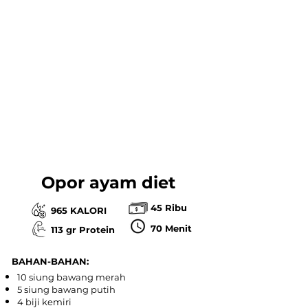
Opor ayam diet
45 Ribu
965 KALORI
70 Menit
113 gr Protein
BAHAN-BAHAN:
10 siung bawang merah
5 siung bawang putih
4 biji kemiri