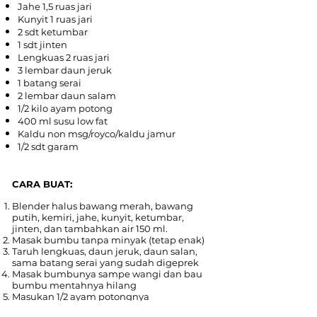
Jahe 1,5 ruas jari
Kunyit 1 ruas jari
2 sdt ketumbar
1 sdt jinten
Lengkuas 2 ruas jari
3 lembar daun jeruk
1 batang serai
2 lembar daun salam
1/2 kilo ayam potong
400 ml susu low fat
Kaldu non msg/royco/kaldu jamur
1/2 sdt garam
CARA BUAT:
Blender halus bawang merah, bawang
putih, kemiri, jahe, kunyit, ketumbar,
jinten, dan tambahkan air 150 ml.
Masak bumbu tanpa minyak (tetap enak)
Taruh lengkuas, daun jeruk, daun salan,
sama batang serai yang sudah digeprek
Masak bumbunya sampe wangi dan bau
bumbu mentahnya hilang
Masukan 1/2 ayam potongnya
Tuang 400 ml susu low fat-nya